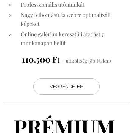
Professzionális utómunkát
Nagy felbontású és webre optimalizált
képeket
Online galérián keresztüli átadást 7
munkanapon belül
110.500 F
t
+ útiköltség (80 Ft/km)
MEGRENDELEM
PRÉMIUM