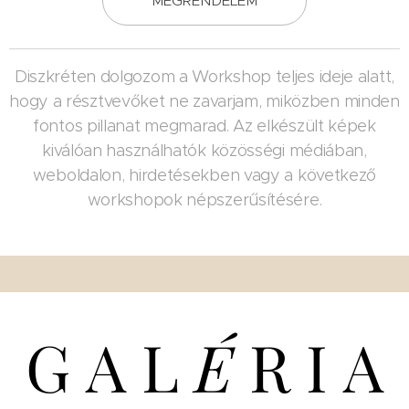
MEGRENDELEM
Diszkréten dolgozom a Workshop teljes ideje alatt,
hogy a résztvevőket ne zavarjam, miközben minden
fontos pillanat megmarad. Az elkészült képek
kiválóan használhatók közösségi médiában,
weboldalon, hirdetésekben vagy a következő
workshopok népszerűsítésére.
G A L
É
R I A