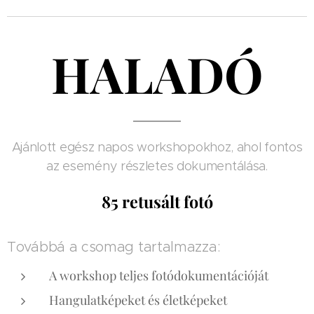
HALADÓ
Ajánlott egész napos workshopokhoz, ahol fontos
az esemény részletes dokumentálása.
85 retusált fotó
Továbbá a csomag tartalmazza:
A workshop teljes fotódokumentációját
Hangulatképeket és életképeket