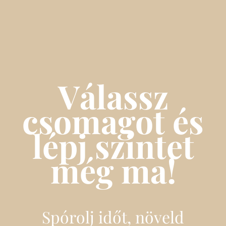
Válassz
csomagot és
lépj szintet
még ma!
Spórolj időt, növeld