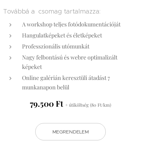
Továbbá a csomag tartalmazza:
A workshop teljes fotódokumentációját
Hangulatképeket és életképeket
Professzionális utómunkát
Nagy felbontású és webre optimalizált
képeket
Online galérián keresztüli átadást 7
munkanapon belül
79.500 Ft
+ útiköltség (80 Ft/km)
MEGRENDELEM