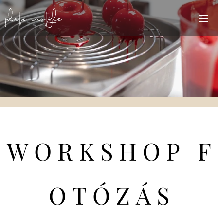
W O R K S H O P F
O T Ó Z Á S