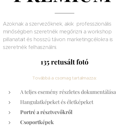
Azoknak a szervezőknek, akik professzionális
minőségben szeretnék megőrizni a workshop
pillanatait és hosszú távon marketingcélokra is
szeretnék felhasználni.
135 retusált fotó
Továbbá a csomag tartalmazza:
A teljes esemény részletes dokumentálása
Hangulatképeket és életképeket
Portré a résztvevőkről
Csoportképek