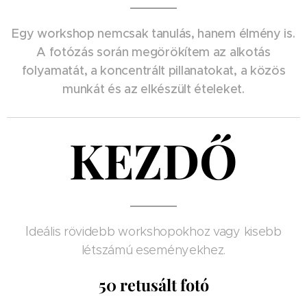
Egy workshop nemcsak tanulás, hanem élmény is.
A fotózás során megörökítem az alkotás
folyamatát, a koncentrált pillanatokat, a közös
munkát és az elkészült ételeket.
KEZDŐ
I
deális rövidebb workshopokhoz vagy kisebb
létszámú eseményekhez.
50 retusált fotó