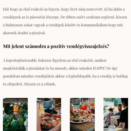
Hát hogy az első reakció az legyen, hogy ilyet még nem evett. Jó ha átjön a
vendégnek az íz párosítás lényege. De ebben azért szoktam segíteni, hiszen
a Balatonon sokat vagyok a vendégek között és kommunikálom hogy mit
akarunk átadni a pizzával.
Mit jelent számodra a pozitív vendégvisszajelzés?
A legeslegfontosabb. Sokszor figyelem az első reakciót, amikor
megkóstolják a pizzánkat és ha mosoly, akkor minden HAPPY! De úgy
gondolom minden vendéglátós akkor a legboldogabb, ha a vendég is boldog
és elégedett. Hiszen ez a célunk.