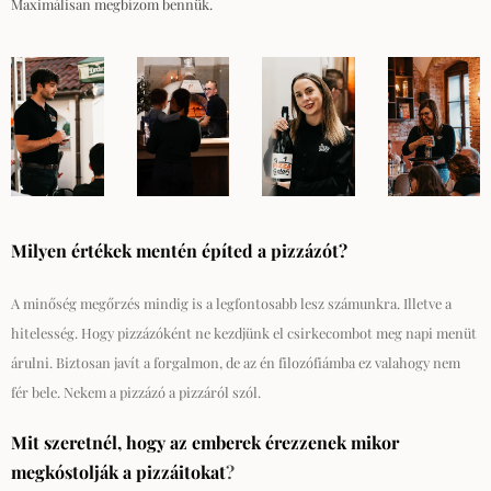
Maximálisan megbízom bennük.
Milyen értékek mentén építed a pizzázót?
A minőség megőrzés mindig is a legfontosabb lesz számunkra. Illet
v
e a
hitelesség. Hogy pizzázóként ne kezdjünk el csirkecombot meg napi menüt
árulni. Biztosan javít a forgalmon, de az én filozófiámba ez valahogy nem
fér bele. Nekem a pizzázó a pizzáról szól.
Mit szeretnél, hogy az emberek érezzenek mikor
megkóstolják a pizzáitokat
?