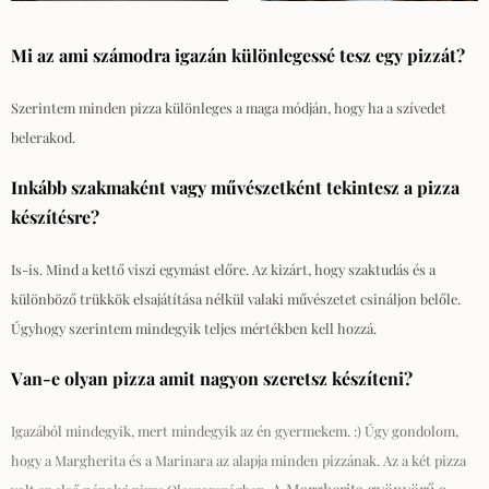
Mi az ami számodra igazán különlegessé tesz egy pizzát?
Szerintem minden pizza különleges a maga módján, hogy ha a szívedet
belerakod.
Inkább szakmaként vagy művészetként tekintesz a pizza
készítésre?
Is-is. Mind a kettő viszi egymást előre. Az kizárt, hogy szaktudás és a
különböző trükkök elsajátítása nélkül valaki művészetet csináljon belőle.
Úgyhogy szerintem mindegyik teljes mértékben kell hozzá.
Van-e olyan pizza amit nagyon szeretsz készíteni?
Igazából mindegyik, mert mindegyik az én gyermekem. :) Úgy gondolom,
hogy a Margherita és a Marinara az alapja minden pizzának. Az a két pizza