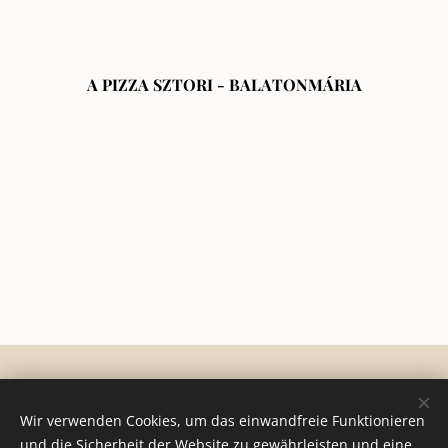
A PIZZA SZTORI - BALATONMÁRIA
© 2024 Minden jog fenntartva
Wir verwenden Cookies, um das einwandfreie Funktionieren
und die Sicherheit der Website zu gewährleisten und eine
Általános szerződési és fotózási feltételek
Cookies