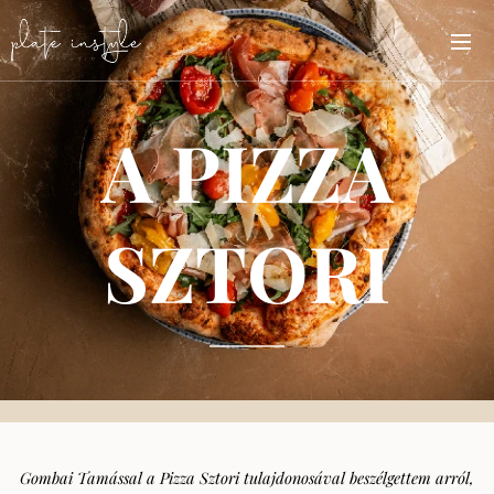
A PIZZA
SZTORI
Gombai Tamással a Pizza Sztori tulajdonosával beszélgettem arról,