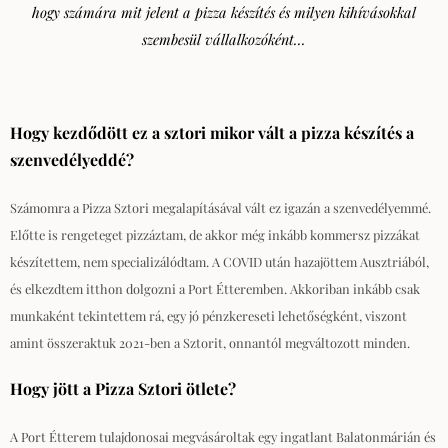
hogy számára mit jelent a pizza készítés és milyen kihívásokkal
szem
besül vállalkozóként...
Hogy kezdődött ez a sztori mikor vált a pizza készítés a
szenvedélyeddé?
Számomra a Pizza Sztori megalapításával vált ez igazán a szenvedélyemmé.
Előtte is rengeteget pizzáztam, de akkor még inkább kommersz pizzákat
készítettem, nem specializálódtam. A COVID után hazajöttem Ausztriából,
és elkezdtem itthon dolgozni a Port Étteremben. Akkoriban inkább csak
munkaként tekintettem rá, egy jó pénzkereseti lehetőségként, viszont
amint összeraktuk 2021-ben a Sztorit, onnantól megváltozott minden.
Hogy jött a Pizza Sztori ötlete?
A Port Étterem tulajdonosai megvásároltak egy ingatlant Balatonmárián és