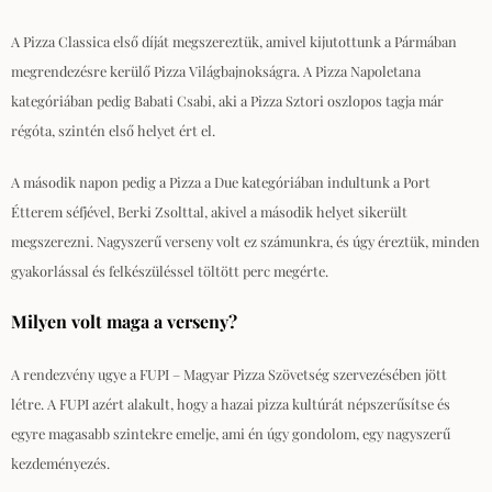
A Pizza Classica első díját megszereztük, amivel kijutottunk a Pármában
megrendezésre kerülő Pizza Világbajnokságra. A Pizza Napoletana
kategóriában pedig Babati Csabi, aki a Pizza Sztori oszlopos tagja már
régóta, szintén első helyet ért el.
A második napon pedig a Pizza a Due kategóriában indultunk a Port
Étterem séfjével, Berki Zsolttal, akivel a második helyet sikerült
megszerezni. Nagyszerű verseny volt ez számunkra, és úgy éreztük, minden
gyakorlással és felkészüléssel töltött perc megérte.
Milyen volt maga a verseny?
A rendezvény ugye a FUPI – Magyar Pizza Szövetség szervezésében jött
létre. A FUPI azért alakult, hogy a hazai pizza kultúrát népszerűsítse és
egyre magasabb szintekre emelje, ami én úgy gondolom, egy nagyszerű
kezdeményezés.