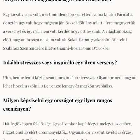
Egy kicsit vicces volt, mert mindenképp szerettem volna kijutni Pármába,
de aztán úgy volt hogy mégsem jön össze időhiány miatt. Erre megnyertük
a versenyt és így már nem volt kérdés hogy ott leszünk. A világbajnokság
előtt nagyon hosszú napjaim voltak. Sokat jártam gyakorolni ötletelni
Szabihoz Szentendrére illetve Gianni-hoz a Pomo D'Oro-ba.
Inkább stresszes vagy inspiráló egy ilyen verseny?
Uhh, benne lenni közbe számomra inkább stresszes. Olyankor nem nagyon
lehet hozzám szólni. :) De persze lemegy és megkönnyebbülsz.
Milyen képviselni egy országot egy ilyen rangos
eseményen?
Hát legfőképpen felelősség. Ugye ilyenkor kap hideget meleget az ember,
függetlenül az elért eredményektől… Ugyanakkor viszont kivételes érzés,