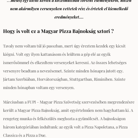
mesélj egy kicsit kérlek a közelmúltban történt eseményekről, hiszen
nem akármilyen versenyeken vettetek rész és értetek el kiemelkedő
eredményeket….
Hogy is volt ez a Magyar Pizza Bajnokság sztori ?
Tavaly nem voltam túl jó passzban, mert úgy éreztem kezdek egy kicsit
kiégni. Volt egy ilyen kattanásom és leültem a gép elé az egyik
ismerősömmel és elkezdtem versenyeket keresni. Az összes lehetséges
versenyre beadtam a nevezésemet. Szinte minden hónapra jutott egy.
Jártam Szerbiában, Horvátországban, Stuttgartban, Riminiben. Szinte
minden hónapban voltam egy versenyen.
Márciusban a FUPI – Magyar Pizza Szövetség szervezésében megrendezésre
került a Magyar Pizza Bajnokság, amit egyértelműen nem hagyhattam ki. A
rengeteg munka és felkészülés meghozta a gyümölcsét. A bajnokságon
három kategóriában indultunk: az egyik volt a Pizza Napoletana, a Pizza
Classica és a Pizza a Due.