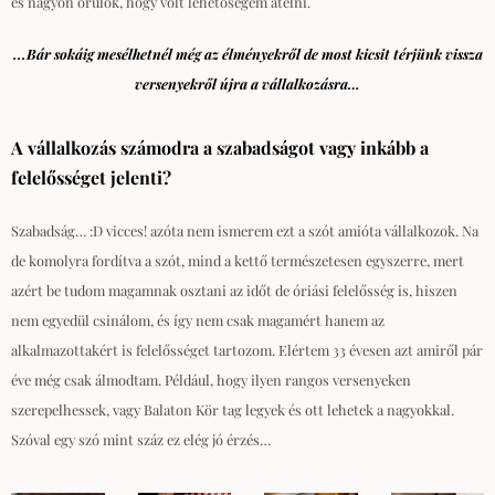
és nagyon örülök, hogy volt lehetőségem átélni.
...Bár sokáig mesélhetnél még az élményekről de most kicsit térjünk vissza
versenyekről újra a vállalkozásra…
A vállalkozás számodra a szabadságot vagy inkább a
felelősséget jelenti?
Szabadság… :D vicces! azóta nem ismerem ezt a szót amióta vállalkozok. Na
de komolyra fordítva a szót, mind a kettő természetesen egyszerre, mert
azért be tudom magamnak osztani az időt de óriási felelősség is, hiszen
nem egyedül csinálom, és így nem csak magamért hanem az
alkalmazottakért is felelősséget tartozom.
Elértem 33 évesen azt amiről pár
éve még csak álmodtam. Például, hogy ilyen rangos versenyeken
szerepelhessek, vagy Balaton Kör tag legyek és ott lehetek a nagyokkal.
Szóval egy szó mint száz ez elég jó érzés…