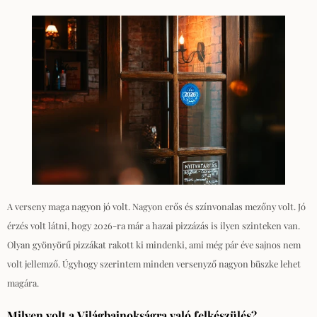
A verseny maga nagyon jó volt. Nagyon erős és színvonalas mezőny volt. Jó
érzés volt látni, hogy 2026-ra már a hazai pizzázás is ilyen szinteken van.
Olyan gyönyörű pizzákat rakott ki mindenki, ami még pár éve sajnos nem
volt jellemző. Úgyhogy szerintem minden versenyző nagyon büszke lehet
magára.
Milyen volt a Világbajnokságra való felkészülés?