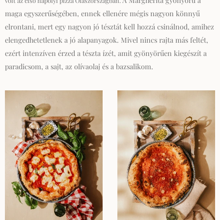
A Margherita gyönyörű a
volt az első nápolyi pizza Olaszországban.
maga egyszerűségében, ennek ellenére mégis nagyon könnyű
elrontani, mert egy nagyon jó tésztát kell hozzá csinálnod, amihez
elengedhetetlenek a jó alapanyagok. Mivel nincs rajta más feltét,
ezért intenzíven érzed a tészta ízét, amit gyönyörűen kiegészít a
paradicsom, a sajt, az olívaolaj és a bazsalikom.