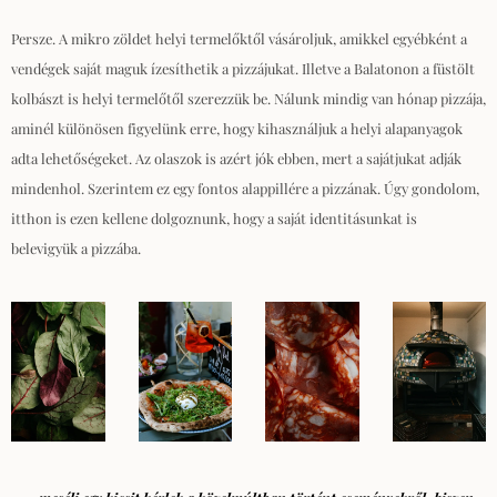
Persze. A mikro zöldet helyi termelőktől vásároljuk, amikkel egyébként a
vendégek saját maguk ízesíthetik a pizzájukat. Illetve a Balatonon a füstölt
kolbászt is helyi termelőtől szerezzük be.
Nálunk mindig van hónap pizzája,
aminél különösen figyelünk erre, hogy kihasználjuk a helyi alapanyagok
adta lehetőségeket. Az olaszok is azért jók ebben, mert a sajátjukat adják
mindenhol. Szerintem ez egy fontos alappillére a pizzának. Úgy gondolom,
itthon is ezen kellene dolgoznunk, hogy a saját identitásunkat is
belevigyük a pizzába.
…