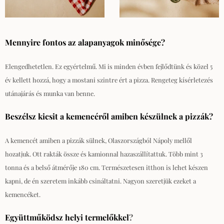
Mennyire fontos az alapanyagok minősége?
Elengedhetetlen. Ez egyértelmű. Mi is minden évben fejlődtünk és közel 5
év kellett hozzá, hogy a mostani szintre ért a pizza. Rengeteg kísérletezés
utánajárás és munka van benne.
Beszélsz kicsit a kemencéről amiben készülnek a pizzák?
A kemencét amiben a pizzák sülnek, Olaszországból Nápoly mellől
hozatjuk. Ott rakták össze és kamionnal hazaszállítattuk. Több mint 3
tonna és a belső átmérője 180 cm. Természetesen itthon is lehet készen
kapni, de én szeretem inkább csináltatni. Nagyon szeretjük ezeket a
kemencéket.
Együttműködsz helyi termelőkkel
?