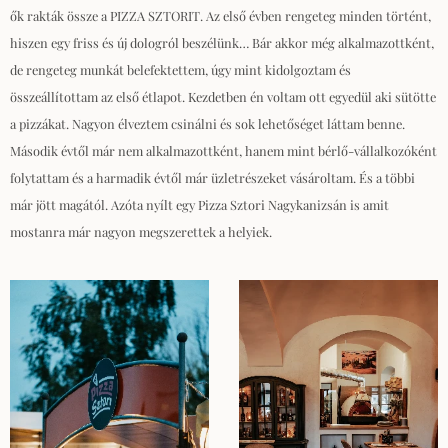
ők rakták össze a PIZZA SZTORIT. Az első évben rengeteg minden történt,
hiszen egy friss és új dologról beszélünk… Bár akkor még alkalmazottként,
de rengeteg munkát belefektettem, úgy mint kidolgoztam és
összeállítottam az első étlapot. Kezdetben én voltam ott egyedül aki sütötte
a pizzákat. Nagyon élveztem csinálni és sok lehetőséget láttam benne.
Második évtől már nem alkalmazottként, hanem mint bérlő-vállalkozóként
folytattam és a harmadik évtől már üzletrészeket vásároltam. És a többi
már jött magától. Azóta nyílt egy Pizza Sztori Nagykanizsán is amit
mostanra már nagyon megszerettek a helyiek.