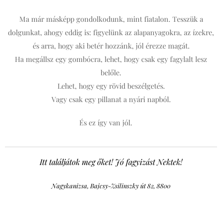
Ma már másképp gondolkodunk, mint fiatalon. Tesszük a
dolgunkat, ahogy eddig is: figyelünk az alapanyagokra, az ízekre,
és arra, hogy aki betér hozzánk, jól érezze magát.
Ha megállsz egy gombócra, lehet, hogy csak egy fagylalt lesz
belőle.
Lehet, hogy egy rövid beszélgetés.
Vagy csak egy pillanat a nyári napból.
És ez így van jól. 🍦
Itt találjátok meg őket! Jó fagyizást Nektek!
Nagykanizsa, Bajcsy-Zsilinszky út 82, 8800