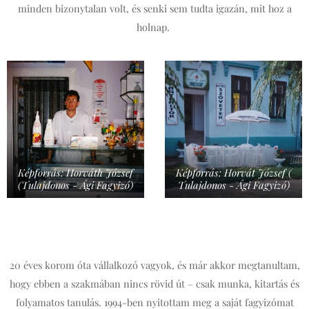
minden bizonytalan volt, és senki sem tudta igazán, mit hoz a
holnap.
Képforrás: Horváth József
Képforrás: Horvát József (
(Tulajdonos - Ági Fagyizó)
Tulajdonos - Ági Fagyizó)
20 éves korom óta vállalkozó vagyok, és már akkor megtanultam,
hogy ebben a szakmában nincs rövid út – csak munka, kitartás és
folyamatos tanulás. 1994-ben nyitottam meg a saját fagyizómat