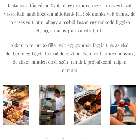
Kiskanizsa főutcáján. Szüleim egy romos, közel 100 éves házat
vásároltak, amit közösen újítottunk fel. Sok munka volt benne, de
jó érzés volt látni, ahogy a házból lassan egy működő fagyizó
lett. 1994. május 3-án kinyitottunk.
Akkor 10 forint 50 fillér volt egy gombóc fagylalt, és az első
időkben még fagylaltporral dolgoztam. Nem volt könnyű időszak,
de akkor minden erről szólt: tanulni, próbálkozni, talpon
maradni.