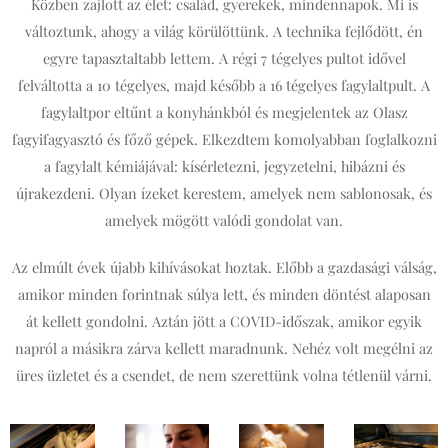
Közben zajlott az élet: család, gyerekek, mindennapok. Mi is
változtunk, ahogy a világ körülöttünk. A technika fejlődött, én
egyre tapasztaltabb lettem. A régi 7 tégelyes pultot idővel
felváltotta a 10 tégelyes, majd később a 16 tégelyes fagylaltpult. A
fagylaltpor eltűnt a konyhánkból és megjelentek az Olasz
fagyifagyasztó és főző gépek. Elkezdtem komolyabban foglalkozni
a fagylalt kémiájával: kísérletezni, jegyzetelni, hibázni és
újrakezdeni. Olyan ízeket kerestem, amelyek nem sablonosak, és
amelyek mögött valódi gondolat van.
Az elmúlt évek újabb kihívásokat hoztak. Előbb a gazdasági válság,
amikor minden forintnak súlya lett, és minden döntést alaposan
át kellett gondolni. Aztán jött a COVID-időszak, amikor egyik
napról a másikra zárva kellett maradnunk. Nehéz volt megélni az
üres üzletet és a csendet, de nem szerettünk volna tétlenül várni.