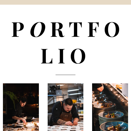
P
O
R T F O
L I O