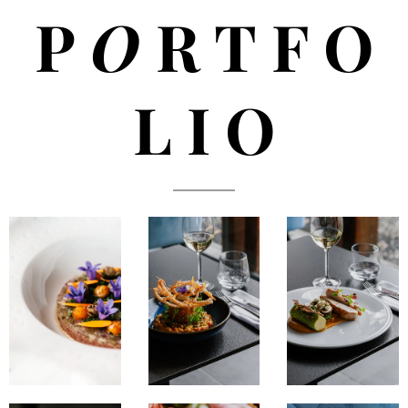
P
O
R T F O
L I O