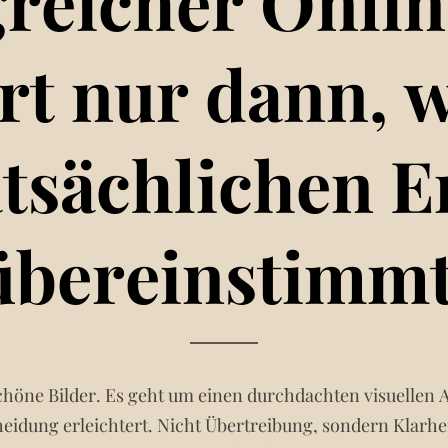
greicher Onlin
rt nur dann, 
tsächlichen E
übereinstimmt
höne Bilder. Es geht um einen durchdachten visuellen A
heidung erleichtert. Nicht Übertreibung, sondern Klarhe