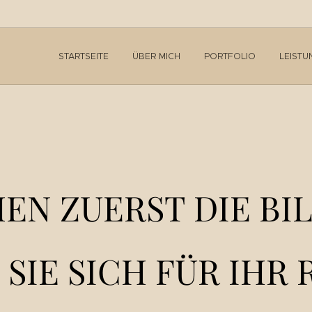
STARTSEITE
ÜBER MICH
PORTFOLIO
LEISTU
HEN ZUER
ST DIE BI
S SIE SICH FÜR IH